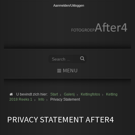
Aanmelden/Uitloggen
MENU
U bevindt zich hier:
Start
Galerij
Kettingfotos
Ketting
2018 Reeks 1
Info
Privacy Statement
PRIVACY STATEMENT AFTER4