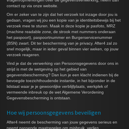
vragen/opmerkingen over de gegevensverwerking, neem dan
contact op via onze website.
Om er zeker van te zijn dat het verzoek tot inzage door jou is
gedaan, vragen wij jou een kopie van je identiteitsbewijs bij het
verzoek mee te sturen. Maak in deze kopie je pasfoto, MRZ
(machine readable zone, de strook met nummers onderaan
het paspoort), paspoortnummer en Burgerservicenummer
(BSN) zwart. Dit ter bescherming van je privacy. After4 zal zo
snel mogelijk, maar in ieder geval binnen vier weken, op jouw
verzoek reageren.
Vind je dat de verwerking van Persoonsgegevens door ons in
strijd is met de wetgeving op het gebied van
gegevensbescherming? Dan kun je een klacht indienen bij de
bevoegde toezichthoudende instantie, in het bijzonder in de
lidstaat waar je je gewoonlijke verblijfplaats, werkplek of
vermeende inbreuk op de wet Algemene Verordening
Gegevensbescherming is ontstaan.
Hoe wij persoonsgegevens beveiligen
After4 neemt de bescherming van jouw gegevens serieus en
neemt passende maatregelen om misbruik, verlies,