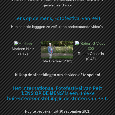
Drie van onze leden werden met één of meerdere foto's
geselecteerd voor
Lens op de mens, Fotofestival van Pelt
Hun selectie legggen ze zelf uit op onderstaande video's.
Marleen Hiels
Robert Gosselin
(1:17)
(0:48)
Rita Bredael (2:02)
Klik op de afbeeldingen om de video af te spelen!
Het Internationaal Fotofestival van Pelt
'LENS OP DE MENS'
is een unieke
buitententoonstelling in de straten van Pelt.
Nog te bezoeken tot 30 september 2021.