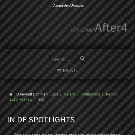
Aanmelden/Uitloggen
MENU
U bevindt zich hier:
Start
Galerij
Kettingfotos
Ketting
2018 Reeks 1
Info
IN DE SPOTLIGHTS