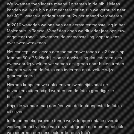
We kwamen toen iedere maand 1x samen in de bib. Helaas
konden we in de bib niet meer terecht en zijn we verhuisd naar
het JOC, waar we ondertussen nu 2x per maand vergaderen.
In 2010 waagden we ons aan een eerste tentoonstelling in het
Molenhuis in Temse. Vanaf dan doen we dit ieder jaar opnieuw
ongeveer rond 1 november, de tentoonstelling loopt telkens
over twee weekends.
Het concept: we kiezen een thema en we tonen elk 2 foto's op
formaat 50 x 75. Hierbij is onze doelstelling dat iedereen zich
evenwaardig voelt en we samen als groep naar buiten treden.
Daarom worden de foto's van iedereen op dezelfde wijze
gepresenteerd.
Hieraan koppelen we ook een zoekwedstrijd zodat de
bezoekers uitgenodigd worden om de foto's grondiger te
bekijken.
Prijs: de winnaar mag dan één van de tentoongestelde foto's
uitkiezen
In de ontmoetingsruimte tonen we videopresentatie over de
werking en activiteiten van onze fotogroep en momenteel ook
van iedereen een geselecteerde reeks foto's.