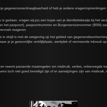
ht op gegevensoverdraagbaarheid of heb je andere vragen/opmerkingen
u is gedaan, vragen wij jou een kopie van je identiteitsbewijs bij het 
 het paspoort), paspoortnummer en Burgerservicenummer (BSN) zwart. D
 verzoek reageren.
 in strijd is met de wetgeving op het gebied van gegevensbescherming
aat waar je je gewoonlijke verblijfplaats, werkplek of vermeende inbre
s en neemt passende maatregelen om misbruik, verlies, onbevoegde 
egevens toch niet goed beveiligd zijn of er aanwijzingen zijn van misbr