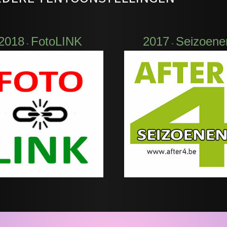
2018
FotoLINK
2017
Seizoene
-
-