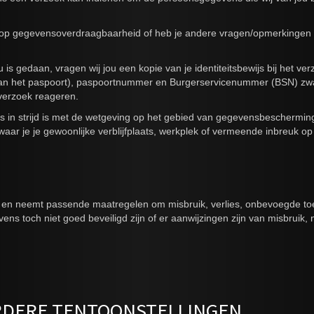
ht op gegevensoverdraagbaarheid of heb je andere vragen/opmerkingen
u is gedaan, vragen wij jou een kopie van je identiteitsbewijs bij het 
 het paspoort), paspoortnummer en Burgerservicenummer (BSN) zwart. D
 verzoek reageren.
 in strijd is met de wetgeving op het gebied van gegevensbescherming
aat waar je je gewoonlijke verblijfplaats, werkplek of vermeende inbre
s en neemt passende maatregelen om misbruik, verlies, onbevoegde 
egevens toch niet goed beveiligd zijn of er aanwijzingen zijn van misbr
ERDERE TENTOONSTELLINGEN