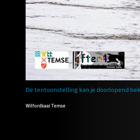
De tentoonstelling kan je doorlopend bek
Wilfordkaai Temse