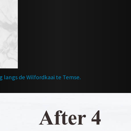
 langs de Wilfordkaai te Temse.